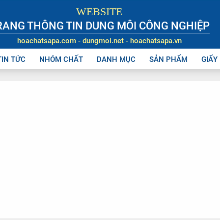
WEBSITE
RANG THÔNG TIN DUNG MÔI CÔNG NGHIỆP
hoachatsapa.com - dungmoi.net - hoachatsapa.vn
TIN TỨC
NHÓM CHẤT
DANH MỤC
SẢN PHẨM
GIẤY