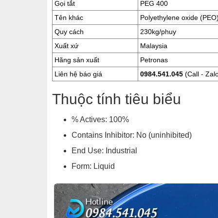
Gọi tắt
PEG 400
Tên khác
Polyethylene oxide (PEO
Quy cách
230kg/phuy
Xuất xứ
Malaysia
Hãng sản xuất
Petronas
Liên hệ báo giá
0984.541.045
(Call - Zal
Thuộc tính tiêu biểu
% Actives: 100%
Contains Inhibitor: No (uninhibited)
End Use: Industrial
Form: Liquid