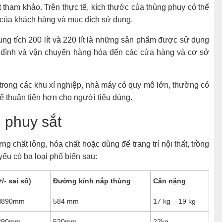
t tham khảo. Trên thực tế, kích thước của thùng phuy có thể
u của khách hàng và mục đích sử dụng.
ung tích 200 lít và 220 lít là những sản phẩm được sử dụng
ia đình và vận chuyển hàng hóa đến các cửa hàng và cơ sở
 trong các khu xí nghiệp, nhà máy có quy mô lớn, thường có
ể thuận tiện hơn cho người tiêu dùng.
g phuy sắt
 chất lỏng, hóa chất hoặc dùng để trang trí nội thất, trồng
yếu có ba loại phổ biến sau:
/- sai số)
Đường kính nắp thùng
Cân nặng
 H890mm
584 mm
17 kg – 19 kg
890mm
520mm
22kg