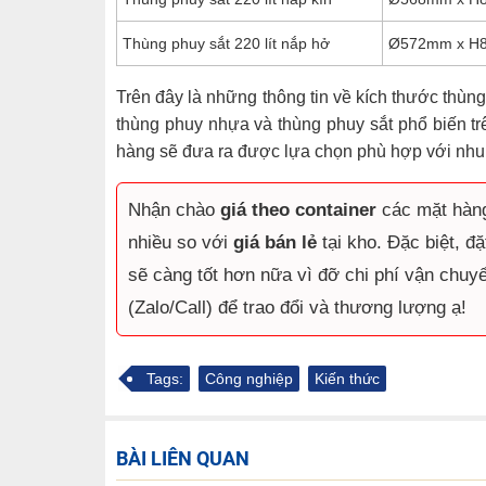
Thùng phuy sắt 220 lít nắp hở
Ø572mm x H
Trên đây là những thông tin về kích thước thùn
thùng phuy nhựa và thùng phuy sắt phổ biến trê
hàng sẽ đưa ra được lựa chọn phù hợp với nhu
Nhận chào
giá theo container
các mặt hàng 
nhiều so với
giá bán lẻ
tại kho. Đặc biệt, đ
sẽ càng tốt hơn nữa vì đỡ chi phí vận chuyể
(Zalo/Call) để trao đổi và thương lượng ạ!
Tags:
Công nghiệp
Kiến thức
BÀI LIÊN QUAN