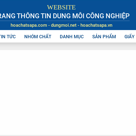
WEBSITE
RANG THÔNG TIN DUNG MÔI CÔNG NGHIỆP
hoachatsapa.com - dungmoi.net - hoachatsapa.vn
TIN TỨC
NHÓM CHẤT
DANH MỤC
SẢN PHẨM
GIẤY