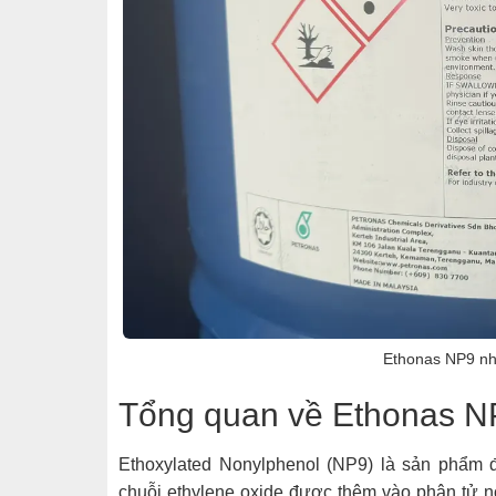
Ethonas NP9 nh
Tổng quan về Ethonas N
Ethoxylated Nonylphenol (NP9) là sản phẩm đ
chuỗi ethylene oxide được thêm vào phân tử no