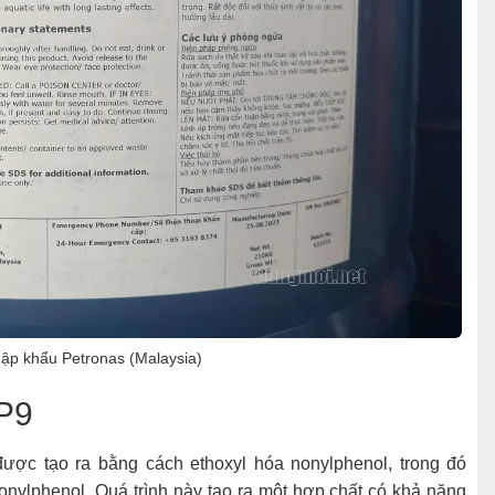
ập khẩu Petronas (Malaysia)
P9
ược tạo ra bằng cách ethoxyl hóa nonylphenol, trong đó
nylphenol. Quá trình này tạo ra một hợp chất có khả năng