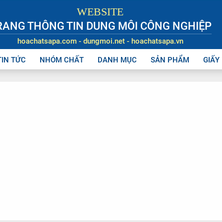
WEBSITE
RANG THÔNG TIN DUNG MÔI CÔNG NGHIỆP
hoachatsapa.com - dungmoi.net - hoachatsapa.vn
TIN TỨC
NHÓM CHẤT
DANH MỤC
SẢN PHẨM
GIẤY