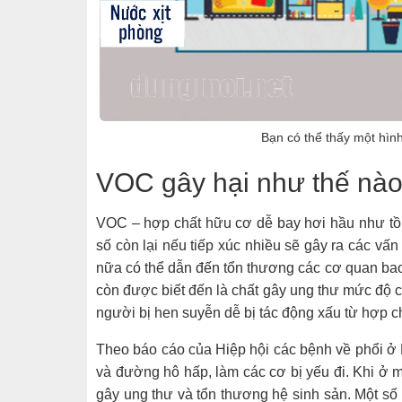
Bạn có thể thấy một hìn
VOC gây hại như thế nào
VOC – hợp chất hữu cơ dễ bay hơi hầu như tồn 
số còn lại nếu tiếp xúc nhiều sẽ gây ra các vấ
nữa có thể dẫn đến tổn thương các cơ quan bao
còn được biết đến là chất gây ung thư mức độ ca
người bị hen suyễn dễ bị tác động xấu từ hợp c
Theo báo cáo của Hiệp hội các bệnh về phổi
và đường hô hấp, làm các cơ bị yếu đi. Khi 
gây ung thư và tổn thương hệ sinh sản. Một số