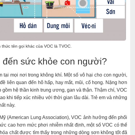
h thức tên gọi khác của VOC là TVOC.
 đến sức khỏe con người?
tại mọi nơi trong không khí. Một số vô hại cho con người,
n đề liên quan đến hô hấp, hay mắt, mũi, cổ họng. Nặng hơn
 gồm hệ thần kinh trung ương, gan và thận. Thậm chí, VOC
o khi tiếp xúc nhiều với thời gian lâu dài. Trẻ em và những
hất này.
 ở Mỹ (American Lung Association), VOC ảnh hưởng đến phổi
ở mức cao hơn mức phơi nhiễm nhất định, một số VOC có thể
 hóa chất được tìm thấy trong những dòng sơn không tốt đã