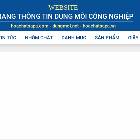
WEBSITE
RANG THÔNG TIN DUNG MÔI CÔNG NGHIỆP
hoachatsapa.com - dungmoi.net - hoachatsapa.vn
TIN TỨC
NHÓM CHẤT
DANH MỤC
SẢN PHẨM
GIẤY