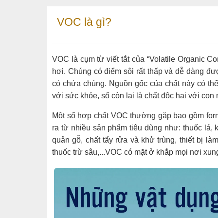
VOC là gì?
VOC là cụm từ viết tắt của “Volatile Organic 
hơi. Chúng có điểm sôi rất thấp và dễ dàng đ
có chứa chúng. Nguồn gốc của chất này có thể 
với sức khỏe, số còn lại là chất độc hại với con
Một số hợp chất VOC thường gặp bao gồm for
ra từ nhiều sản phẩm tiêu dùng như: thuốc lá, 
quản gỗ, chất tẩy rửa và khử trùng, thiết bị l
thuốc trừ sâu,...VOC có mặt ở khắp mọi nơi xun