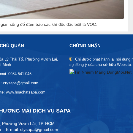
gian sống để đảm bảo các khí độc đặc biệt là VOC.
 CHỦ QUẢN
CHỨNG NHẬN
8a Lý Thái Tổ, Phường Vườn Lài,
Chỉ được phát hành lại nội dung 
í Minh
sự đồng ý của chủ sở hữu Website.
hoại: 0984 541 045
l: ctysapa@gmail.com
te:
www.hoachatsapa.com
HƯƠNG MẠI DỊCH VỤ SAPA
8
Tổ, Phường Vườn Lài, TP. HCM
5 – E-mail: ctysapa@gmail.com