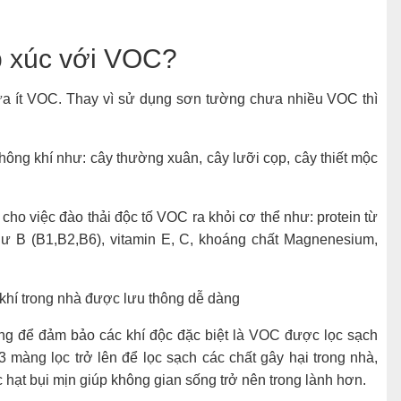
p xúc với VOC?
ưa ít VOC. Thay vì sử dụng sơn tường chưa nhiều VOC thì
không khí như: cây thường xuân, cây lưỡi cọp, cây thiết mộc
cho việc đào thải độc tố VOC ra khỏi cơ thể như: protein từ
hư B (B1,B2,B6), vitamin E, C, khoáng chất Magnenesium,
hí trong nhà được lưu thông dễ dàng
ng để đảm bảo các khí độc đặc biệt là VOC được lọc sạch
 màng lọc trở lên để lọc sạch các chất gây hại trong nhà,
 hạt bụi mịn giúp không gian sống trở nên trong lành hơn.