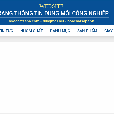
WEBSITE
RANG THÔNG TIN DUNG MÔI CÔNG NGHIỆP
hoachatsapa.com - dungmoi.net - hoachatsapa.vn
TIN TỨC
NHÓM CHẤT
DANH MỤC
SẢN PHẨM
GIẤY